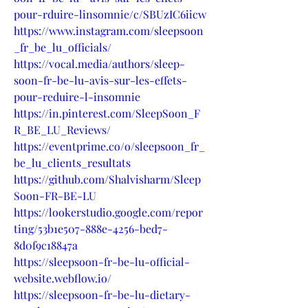
pour-rduire-linsomnie/c/SBUzIC6iicw
https://www.instagram.com/sleepsoon
_fr_be_lu_officials/
https://vocal.media/authors/sleep-
soon-fr-be-lu-avis-sur-les-effets-
pour-reduire-l-insomnie
https://in.pinterest.com/SleepSoon_F
R_BE_LU_Reviews/
https://eventprime.co/o/sleepsoon_fr_
be_lu_clients_resultats
https://github.com/Shalvisharm/Sleep
Soon-FR-BE-LU
https://lookerstudio.google.com/repor
ting/53b1e507-888e-4256-bed7-
8d0f9c18847a
https://sleepsoon-fr-be-lu-official-
website.webflow.io/
https://sleepsoon-fr-be-lu-dietary-