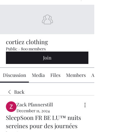
cortiez clothing
Public
·
800 members
Join
Discussion
Media
Files
Members
About
Back
Zack Pfannerstill
December 11, 2024
SleepSoon FR BE LU™ nuits
sereines pour des journées