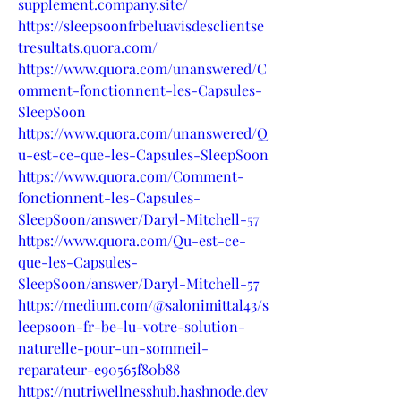
supplement.company.site/
https://sleepsoonfrbeluavisdesclientse
tresultats.quora.com/
https://www.quora.com/unanswered/C
omment-fonctionnent-les-Capsules-
SleepSoon
https://www.quora.com/unanswered/Q
u-est-ce-que-les-Capsules-SleepSoon
https://www.quora.com/Comment-
fonctionnent-les-Capsules-
SleepSoon/answer/Daryl-Mitchell-57
https://www.quora.com/Qu-est-ce-
que-les-Capsules-
SleepSoon/answer/Daryl-Mitchell-57
https://medium.com/@salonimittal43/s
leepsoon-fr-be-lu-votre-solution-
naturelle-pour-un-sommeil-
reparateur-e90565f80b88
https://nutriwellnesshub.hashnode.dev