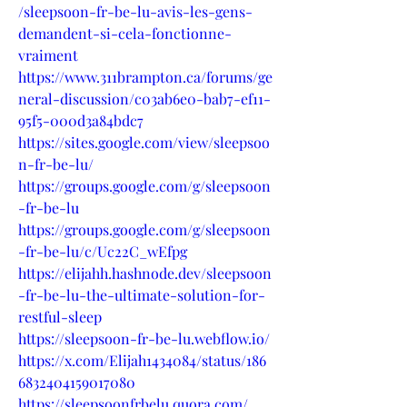
/sleepsoon-fr-be-lu-avis-les-gens-
demandent-si-cela-fonctionne-
vraiment
https://www.311brampton.ca/forums/ge
neral-discussion/c03ab6e0-bab7-ef11-
95f5-000d3a84bdc7
https://sites.google.com/view/sleepsoo
n-fr-be-lu/
https://groups.google.com/g/sleepsoon
-fr-be-lu
https://groups.google.com/g/sleepsoon
-fr-be-lu/c/Uc22C_wEfpg
https://elijahh.hashnode.dev/sleepsoon
-fr-be-lu-the-ultimate-solution-for-
restful-sleep
https://sleepsoon-fr-be-lu.webflow.io/
https://x.com/Elijah1434084/status/186
6832404159017080
https://sleepsoonfrbelu.quora.com/