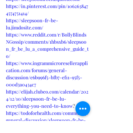
https://in.pinterest.com/pin/106263847
4574751414/
https://sleepsoon-fr-be-
lu.jimdosite.com/
https://www.reddit.com/r/BollyBlinds
NGossip/comments/1hbsxb6/sleepsoo
n_fr_be_lu_a_comprehensive_guide_t
o/
https://www.ingrammicroresellerappli
cation.com/forums/general-
discussion/e6b996f5-bfb7-ef11-95f5-
000d3a0434c7
https://elijah.clubeo.com/calendar/202
4/12/10/sleepsoon-fr-be-lu-
everything-you-need-to-know
?
https://todoforhealth.com/community/
general-discussion/sleepsoon-fr-be-
lu-your-path-to-peaceful-nights/