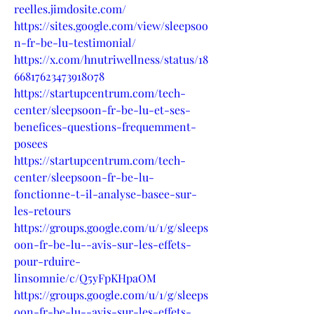
reelles.jimdosite.com/
https://sites.google.com/view/sleepsoo
n-fr-be-lu-testimonial/
https://x.com/hnutriwellness/status/18
66817623473918078
https://startupcentrum.com/tech-
center/sleepsoon-fr-be-lu-et-ses-
benefices-questions-frequemment-
posees
https://startupcentrum.com/tech-
center/sleepsoon-fr-be-lu-
fonctionne-t-il-analyse-basee-sur-
les-retours
https://groups.google.com/u/1/g/sleeps
oon-fr-be-lu--avis-sur-les-effets-
pour-rduire-
linsomnie/c/Q5yFpKHpaOM
https://groups.google.com/u/1/g/sleeps
oon-fr-be-lu--avis-sur-les-effets-