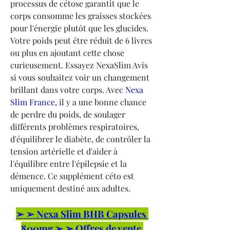
processus de cétose garantit que le 
corps consomme les graisses stockées 
pour l'énergie plutôt que les glucides. 
Votre poids peut être réduit de 6 livres 
ou plus en ajoutant cette chose 
curieusement. Essayez NexaSlim Avis 
si vous souhaitez voir un changement 
brillant dans votre corps. Avec 
Nexa 
Slim France
, il y a une bonne chance 
de perdre du poids, de soulager 
différents problèmes respiratoires, 
d'équilibrer le diabète, de contrôler la 
tension artérielle et d'aider à 
l'équilibre entre l'épilepsie et la 
démence. Ce supplément céto est 
uniquement destiné aux adultes.
➢ ➢ Nexa Slim BHB Capsules 
800mg ➢ ➢ Offres de vente 