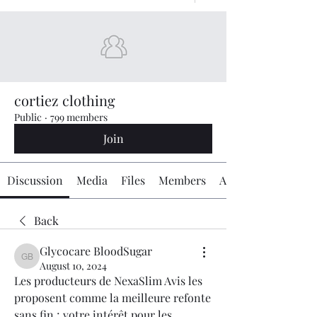
cortiez clothing
Public
·
799 members
Join
Discussion
Media
Files
Members
About
Back
Glycocare BloodSugar
Glycocare BloodSugar
August 10, 2024
Les producteurs de NexaSlim Avis les 
proposent comme la meilleure refonte 
sans fin ; votre intérêt pour les 