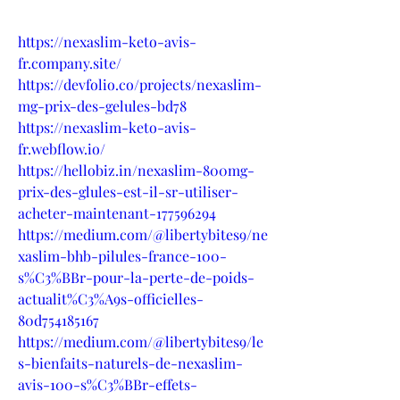
https://nexaslim-keto-avis-
fr.company.site/
https://devfolio.co/projects/nexaslim-
mg-prix-des-gelules-bd78
https://nexaslim-keto-avis-
fr.webflow.io/
https://hellobiz.in/nexaslim-800mg-
prix-des-glules-est-il-sr-utiliser-
acheter-maintenant-177596294
https://medium.com/@libertybites9/ne
xaslim-bhb-pilules-france-100-
s%C3%BBr-pour-la-perte-de-poids-
actualit%C3%A9s-officielles-
80d754185167
https://medium.com/@libertybites9/le
s-bienfaits-naturels-de-nexaslim-
avis-100-s%C3%BBr-effets-