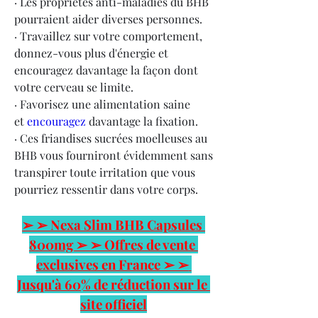
· Les propriétés anti-maladies du BHB 
pourraient aider diverses personnes.
· Travaillez sur votre comportement, 
donnez-vous plus d'énergie et 
encouragez davantage la façon dont 
votre cerveau se limite.
· Favorisez une alimentation saine 
et 
encouragez 
davantage la fixation.
· Ces friandises sucrées moelleuses au 
BHB vous fourniront évidemment sans 
transpirer toute irritation que vous 
pourriez ressentir dans votre corps.
➢ ➢ Nexa Slim BHB Capsules 
800mg ➢ ➢ Offres de vente 
exclusives en France ➢ ➢ 
Jusqu'à 60% de réduction sur le 
site officiel