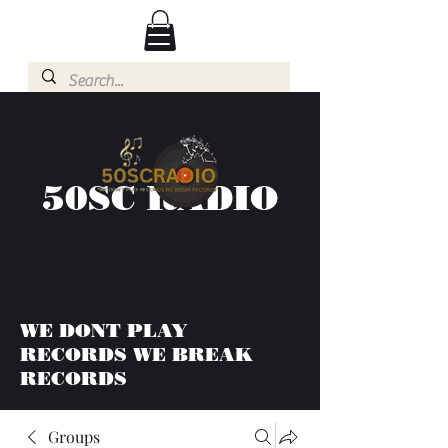
50SC RADIO
WE DONT PLAY
RECORDS WE BREAK
RECORDS
Groups