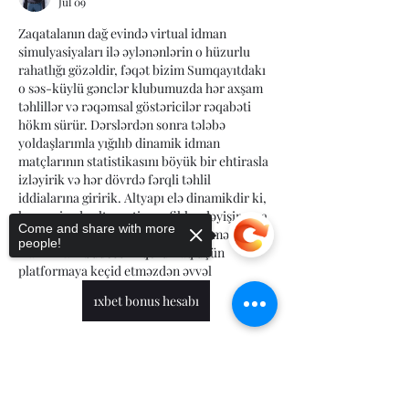
Jul 09
Zaqatalanın dağ evində virtual idman 
simulyasiyaları ilə əylənənlərin o hüzurlu 
rahatlığı gözəldir, fəqət bizim Sumqayıtdakı 
o səs-küylü gənclər klubumuzda hər axşam 
təhlillər və rəqəmsal göstəricilər rəqabəti 
hökm sürür. Dərslərdən sonra tələbə 
yoldaşlarımla yığılıb dinamik idman 
matçlarının statistikasını böyük bir ehtirasla 
izləyirik və hər dövrdə fərqli təhlil 
iddialarına giririk. Altyapı elə dinamikdir ki, 
hər saniyədə alternativ qrafiklər dəyişir, ona 
Come and share with more
görə də sistem saniyəlik belə gecikməməlidir. 
people!
Hamımızın büdcəsini qorumaq üçün 
platformaya keçid etməzdən əvvəl 
1xbet bonus hesabı
Like
Sorry, the checkout page does not
support sharing
Copied to clipboard