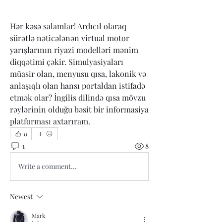
Hər kəsə salamlar! Ardıcıl olaraq 
sürətlə nəticələnən virtual motor 
yarışlarının riyazi modelləri mənim 
diqqətimi çəkir. Simulyasiyaları 
müasir olan, menyusu qısa, lakonik və 
anlaşıqlı olan hansı portaldan istifadə 
etmək olar? İngilis dilində qısa mövzu 
rəylərinin olduğu bəsit bir informasiya 
platforması axtarıram.
0
1
8
Write a comment...
Newest
Mark