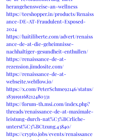
herangehensweise-an-wellness
https://teeshopper.in/products/Renaiss
ance-DE-AT-Fraudulent-Exposed-
2024
https://haitiliberte.com/advert/renaiss
ance-de-at-die-geheimnisse-
nachhaltiger-gesundheit-enthullen/
https://renaissance-de-at-
rezension.jimdosite.com/
https://renaissance-de-at-
webseite.webflow.io/
https://x.com/PeterSchme92146/status/
1839191168212480331
https://forum-th.msi.com/index.php?
threads/renaissance-de-at-maximale-
leistung-durch-nat%C3%BCrliche-
unterst%C3%BCtzung.43840/
https://crypto.jobs/events/renaissance