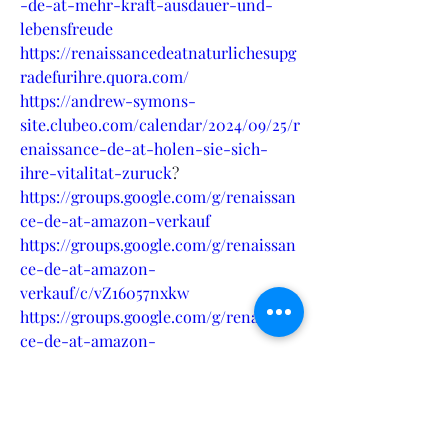
-de-at-mehr-kraft-ausdauer-und-
lebensfreude
https://renaissancedeatnaturlichesupg
radefurihre.quora.com/
https://andrew-symons-
site.clubeo.com/calendar/2024/09/25/r
enaissance-de-at-holen-sie-sich-
ihre-vitalitat-zuruck
?
https://groups.google.com/g/renaissan
ce-de-at-amazon-verkauf
https://groups.google.com/g/renaissan
ce-de-at-amazon-
verkauf/c/vZ16057nxkw
https://groups.google.com/g/renaissan
ce-de-at-amazon-
verkauf/c/_Gl7lwJqjxs
https://peter1.hashnode.dev/renaissan
ce-de-at-unterstutzen-sie-ihre-
gesundheit-auf-naturliche-weise