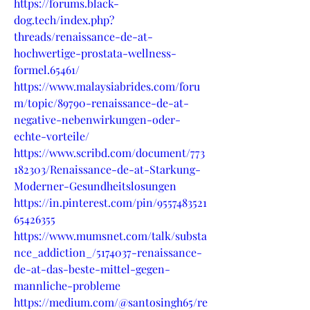
https://forums.black-
dog.tech/index.php?
threads/renaissance-de-at-
hochwertige-prostata-wellness-
formel.65461/
https://www.malaysiabrides.com/foru
m/topic/89790-renaissance-de-at-
negative-nebenwirkungen-oder-
echte-vorteile/
https://www.scribd.com/document/773
182303/Renaissance-de-at-Starkung-
Moderner-Gesundheitslosungen
https://in.pinterest.com/pin/9557483521
65426355
https://www.mumsnet.com/talk/substa
nce_addiction_/5174037-renaissance-
de-at-das-beste-mittel-gegen-
mannliche-probleme
https://medium.com/@santosingh65/re