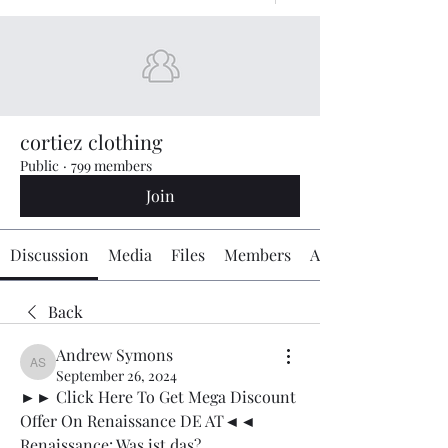
cortiez clothing
Public
·
799 members
Join
Discussion
Media
Files
Members
About
Back
Andrew Symons
Andrew Symons
September 26, 2024
►► Click Here To Get Mega Discount 
Offer On Renaissance DE AT◄◄
Renaissance: Was ist das?