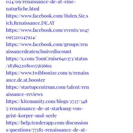
024/09/renaissance-de-at-eine-
naturliche.html
https://www.facebook.com/Holen.Sie.s
ich.Renaissance.DE.AT
https://www.facebook.com/events/1047
095320247924/
https://www.facebook.com/groups/ren
aissancedeatexclusivediscount
https://x.com/TomCruise640373/status
/1838922080055656611
https://www.twibbonize.com/u/renaiss
ance.de.at.booster
https://startupcentrum.com/talent/ren
aissance-reviews
https://kitemunity.com/blogs/2727/348
5/renaissance-de-at-starkung-von-
geist-korper-und-seele
https://help.tenderapp.com/discussion
s/questions/77585-renaissance-de-at-