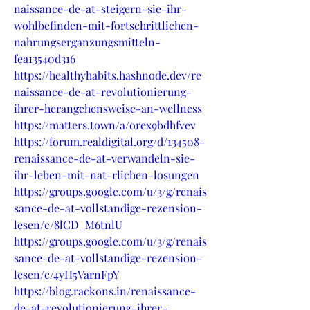
naissance-de-at-steigern-sie-ihr-
wohlbefinden-mit-fortschrittlichen-
nahrungserganzungsmitteln-
fea13540d316
https://healthyhabits.hashnode.dev/re
naissance-de-at-revolutionierung-
ihrer-herangehensweise-an-wellness
https://matters.town/a/orex9bdhfvev
https://forum.realdigital.org/d/134508-
renaissance-de-at-verwandeln-sie-
ihr-leben-mit-nat-rlichen-losungen
https://groups.google.com/u/3/g/renais
sance-de-at-vollstandige-rezension-
lesen/c/8lCD_M6tnlU
https://groups.google.com/u/3/g/renais
sance-de-at-vollstandige-rezension-
lesen/c/4yH5VarnFpY
https://blog.rackons.in/renaissance-
de-at-revolutionierung-ihrer-