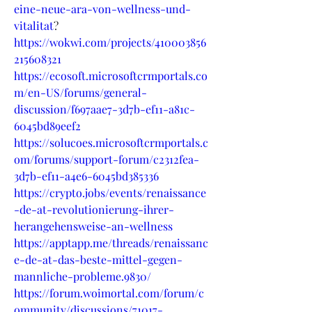
eine-neue-ara-von-wellness-und-
vitalitat
?
https://wokwi.com/projects/410003856
215608321
https://ecosoft.microsoftcrmportals.co
m/en-US/forums/general-
discussion/f697aae7-3d7b-ef11-a81c-
6045bd89eef2
https://solucoes.microsoftcrmportals.c
om/forums/support-forum/c2312fea-
3d7b-ef11-a4e6-6045bd385336
https://crypto.jobs/events/renaissance
-de-at-revolutionierung-ihrer-
herangehensweise-an-wellness
https://apptapp.me/threads/renaissanc
e-de-at-das-beste-mittel-gegen-
mannliche-probleme.9830/
https://forum.woimortal.com/forum/c
ommunity/discussions/71017-