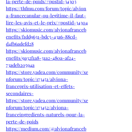
la-perte-de-poids/#postid-34303
https://thfmu.com/forum/topic/alvion
a-francecanular-ou-legitime-il-faut-
lire-les-avis-et-le-prix/#postid-34304
https://skiomusic.com/alvionafranceb
enefits/f1dd9631-bdc5-43a6-88cd-
d4fb6adefd28
https://skiomusic.com/alvionafranceb
enefits/9a32f1a8-31a2-480a-af24-
73adeb20594a
https://store.yadea.com/community/xe
nforum/topic/173451/alviona-
franceprix-utilisation-et-effets-
secondaires-
https://store.yadea.com/community/xe
nforum/topic/173452/alviona-
franceingredients-naturels-pour-la-
perte-de-poids
https://medium.com/@alvionafranceb