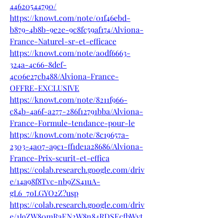
44620544790/
https://knowt.com/note/01f46ebd-
b879-4b8b-9e2e-9c8fc59af174/Alviona-
France-Naturel-sr-et-efficace
https://knowt.com/note/a0df6663-
324a-4c66-8def-
4c06e27cb488/Alviona-France-
OFFRE-EXCLUSIVE
https://knowt.com/note/8211f966-
c84b-4a6f-a277-286f12791bba/Alviona-
France-Formule-tendance-pour-le
https://knowt.com/note/8c19657a-
2303-4a07-a9c1-ff1de1a28686/Alviona-
France-Prix-scurit-et-effica
https://colab.research.google.com/driv
e/14a98f8Tvc-nb9ZS41uA-
gL6_7oLGYO2Z?usp
https://colab.research.google.com/driv
e/1I9ZW80mRaEN2W8n84RDSEcfbWvt