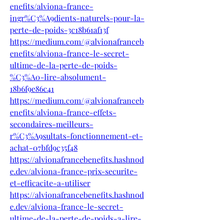
enefits/alviona-france-
ingr%C3%A9dients-naturels-pour-la-
perte-de-poids-3c18b61af13f
https://medium.com/@alvionafranceb
enefits/alviona-france-le-secret-
ultime-de-la-perte-de-poids-
%C3%A0-lire-absolument-
18b6f9e86c41
https://medium.com/@alvionafranceb
enefits/alviona-france-effets-
secondaires-meilleurs-
r%C3%A9sultats-fonctionnement-et-
achat-07bfd9c35f48
https://alvionafrancebenefits.hashnod
e.dev/alviona-france-prix-securite-
et-efficacite-a-utiliser
https://alvionafrancebenefits.hashnod
e.dev/alviona-france-le-secret-
ultime-de-la-perte-de-poids-a-lire-