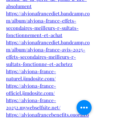
absolument
https://alvionafrancediet.bandcamp.co
m/album/alviona-france-effets-
secondaires-meilleurs-r-sultats-
fonctionnement-et-achat
https://alvionafrancediet.bandcamp.co
m/album/alviona-france-avis-2025-
effets-secondaires-meilleurs-r-
sultats-fonctionne-et-achetez
https://alviona-france-
naturel.jimdosite.com/
https://alviona-france-
officiel.jimdosite.com/
https://alviona-france-
20252.mywebselfsite.net/
https://alvionafrancebenefits.quora.co
m/
https://alvionafrance2025.quora.com/