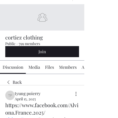
cortiez clothing
Public
·
799 members
Join
Discussion
Media
Files
Members
About
Back
tyung poierry
tyung poierry
April 15, 2025
https://www.facebook.com/Alvi
ona.France.2025/