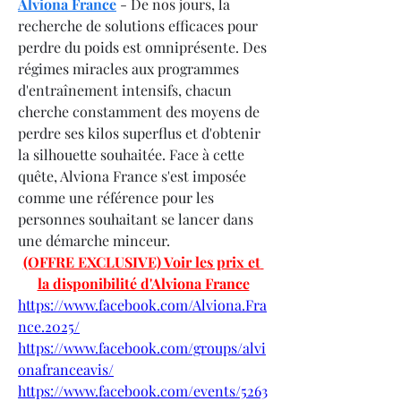
Alviona France
 - De nos jours, la 
recherche de solutions efficaces pour 
perdre du poids est omniprésente. Des 
régimes miracles aux programmes 
d'entraînement intensifs, chacun 
cherche constamment des moyens de 
perdre ses kilos superflus et d'obtenir 
la silhouette souhaitée. Face à cette 
quête, Alviona France s'est imposée 
comme une référence pour les 
personnes souhaitant se lancer dans 
une démarche minceur.
(OFFRE EXCLUSIVE) Voir les prix et 
la disponibilité d'Alviona France
https://www.facebook.com/Alviona.Fra
nce.2025/
https://www.facebook.com/groups/alvi
onafranceavis/
https://www.facebook.com/events/5263