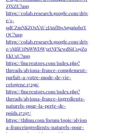
ZJXZE?usp
https://colab.research.google.com/driv
e/1-
qdCZmNKZOxYAU2IAnfRwAg9a6obzY
OC?usp
https://colab.research.google.com/driv
e/1MfiUtP6WWDW3ztNFXcwdSiC09Zo
EkUxU?usp
https://fmcreators.com/index.php?
threads/alviona-france-complement-
parfait-a-votre-mode-de-vie-
cetogene.17296/
https://fmcreators.com/index.php?
threads/alviona-france-ingredients-
naturels-pour-la-perte-de-
poids.17297/
https://thfmu.com/forum/topic/alvion
a-franceingredients-naturels-pour-