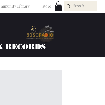
mmunity Library
store
K RECORDS