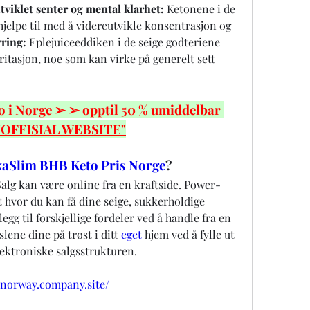
tviklet senter og mental klarhet:
 Ketonene i de 
hjelpe til med å videreutvikle konsentrasjon og 
ring:
 Eplejuiceeddiken i de seige godteriene 
rritasjon, noe som kan virke på generelt sett 
i Norge ➢ ➢ opptil 50 % umiddelbar 
 "OFFISIAL WEBSITE"
aSlim BHB Keto Pris Norge
?
Salg kan være online fra en kraftside. Power-
t hvor du kan få dine seige, sukkerholdige 
llegg til forskjellige fordeler ved å handle fra en 
ene dine på trøst i ditt 
eget 
hjem ved å fylle ut 
lektroniske salgsstrukturen.
-norway.company.site/