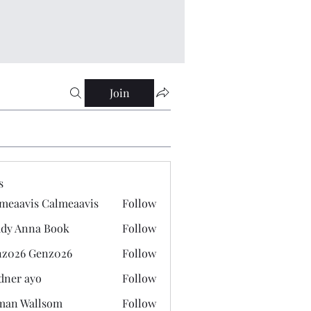
Join
s
meaavis Calmeaavis
Follow
vis Calmeaavis
dy Anna Book
Follow
nna Book
z026 Genz026
Follow
 Genz026
dner ayo
Follow
 ayo
man Wallsom
Follow