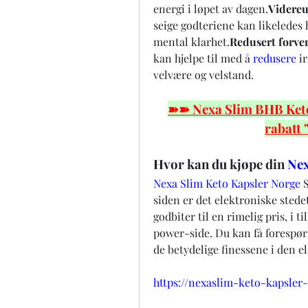
energi i løpet av dagen.
Videreu
seige godteriene kan likeledes 
mental klarhet.
Redusert forver
kan hjelpe til med å 
redusere 
i
velvære og velstand.
➽➽ Nexa Slim BHB Keto 
rabatt
Hvor kan du kjøpe din 
Nex
Nexa Slim Keto Kapsler Norge
 
siden er det elektroniske stede
godbiter til en rimelig pris, i ti
power-side. Du kan få forespørsl
de betydelige finessene i den e
https://nexaslim-keto-kapsler