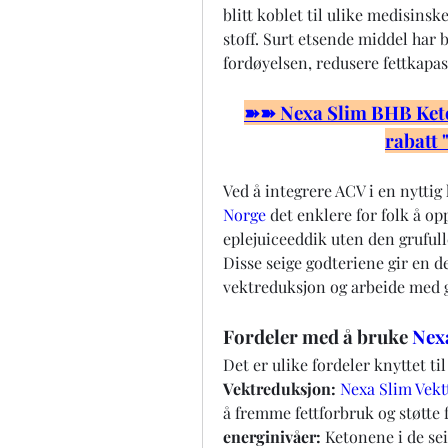
blitt koblet til ulike medisinsk
stoff. Surt etsende middel har bli
fordøyelsen, redusere fettkapas
➽➽ Nexa Slim BHB Keto 
rabatt
Ved å integrere ACV i en nyttig 
Norge
 det enklere for folk å o
eplejuiceeddik uten den grufull
Disse seige godteriene gir en de
vektreduksjon og arbeide med g
Fordeler med å bruke 
Nex
Det er ulike fordeler knyttet ti
Vektreduksjon:
Nexa Slim Vekt
å fremme fettforbruk og støtte 
energinivåer:
 Ketonene i de sei