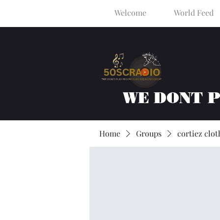
Welcome
World Feed
WE DONT 
Home
Groups
cortiez clot