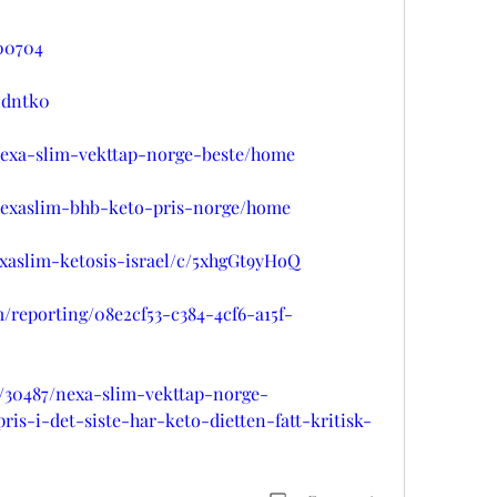
300704
ldntk0
/nexa-slim-vekttap-norge-beste/home
/nexaslim-bhb-keto-pris-norge/home
exaslim-ketosis-israel/c/5xhgGt9yHoQ
m/reporting/08e2cf53-c384-4cf6-a15f-
t/30487/nexa-slim-vekttap-norge-
is-i-det-siste-har-keto-dietten-fatt-kritisk-