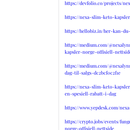
https://devfolio.co/projects/n
https://nexa-slim-keto-kapsle
https://hellobiz.in/her-kan-d
https://medium.com/@nexalynm
kapsler-norge-offisiell-nettsi
https://medium.com/@nexalynm
dag-til-salgs-dc2bcf0c2f1e
https://nexa-slim-keto-kapsle
en-spesiell-rabatt-i-dag
https://www.yepdesk.com/nexa-
https://crypto.jobs/events/fun
norge-offisiell-nettside