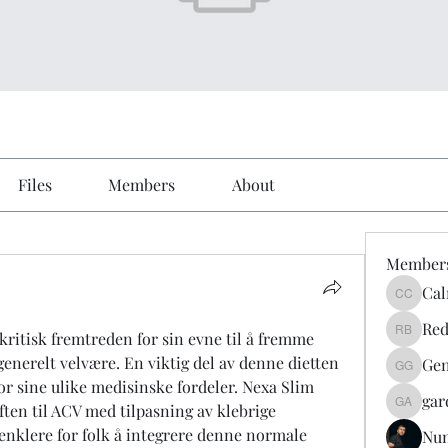
Files
Members
About
Member
Cal
Calmeaa
Red
t kritisk fremtreden for sin evne til å fremme 
Reddy A
nerelt velvære. En viktig del av denne dietten 
Gen
Genz026
or sine ulike medisinske fordeler. Nexa Slim 
gar
ten til ACV med tilpasning av klebrige 
gardner
enklere for folk å integrere denne normale 
Nu