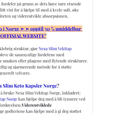
e fordeler på grunn av dets høye sure etsende 
tt vist for å hjelpe til med å kvele sult, øke 
iteten og videreutvikle absorpsjonen.
i Norge ➢ ➢ opptil 50 % umiddelbar 
 "OFFISIAL WEBSITE"
klebrig struktur, gjør 
Nexa Slim Vekttap 
ppleve de sannsynlige fordelene med 
e smaken eller plagene med flytende strukturer. 
ilig og sjarmerende metode for å støtte 
enerelt velvære.
a Slim Keto Kapsler Norge
?
l å bruke Nexa Slim Vekttap Norge, inkludert:
tap Norge
 kan hjelpe deg med å bli tynnere ved 
fordøyelsen.
Videreutviklede 
ge godteriene kan hjelpe med å gi deg støttet 