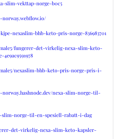
exa-slim-vekttap-norge-b0c5
r-norway.webflow.io/
u-kjpe-nexaslim-bhb-keto-pris-norge-836983701
ale5/fungerer-det-virkelig-nexa-slim-keto-
de-4e9ac9591978
ale5/nexaslim-bhb-keto-pris-norge-pris-i-
r-norway.hashnode.dev/nexa-slim-norge-til-
slim-norge-til-en-spesiell-rabatt-i-dag
gerer-det-virkelig-nexa-slim-keto-kapsler-