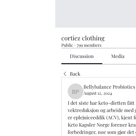
cortiez clothing
Public
·
799 members
Discussion
Media
Back
Bellybalance Probiotics
August 12, 2024
Bellybalance Probiotics
I det siste har keto-dietten fåt
vektreduksjon og arbeide med ge
er eplejuiceeddik (ACV), kjent f
Keto Kapsler Norge forener kraf
forbedringer, noe som gjør det 