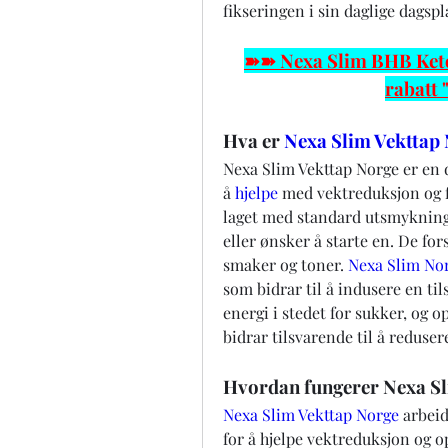
fikseringen i sin daglige dagspl
➽➽ Nexa Slim BHB Keto 
rabatt
Hva er 
Nexa Slim Vekttap
Nexa Slim Vekttap Norge er en 
å 
hjelpe 
med vektreduksjon og f
laget med standard utsmykninger
eller ønsker å starte en. De forsk
smaker og toner.‍ 
Nexa Slim No
som bidrar til å indusere en til
energi i stedet for sukker, og 
bidrar tilsvarende til å reduse
Hvordan fungerer Nexa Sl
Nexa Slim Vekttap Norge
 arbeid
for å hjelpe vektreduksjon og o