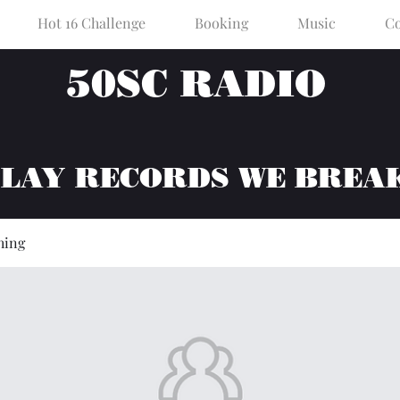
Hot 16 Challenge
Booking
Music
Co
50SC RADIO
PLAY RECORDS WE BREA
hing