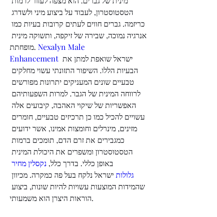
מינית של גברים. הוא מצפה לעזור לרמות 
הטסטוסטרון, לעבוד על ביצוע מיני ולשדרג 
כריזמה. גברים חווים לעתים קרובות בעיות כמו 
אנרגיה נמוכה, שבירה של זיקפה, ותשוקה מינית 
Nexalyn Male 
מופחתת. 
 ישראל שואפת למתן את 
Enhancement
הבעיות הללו. השיפור התזונתי עשוי מחלקים 
טבעיים שונים המעניקים יתרונות מפורשים 
לרווחה המינית של הגבר. למרות השפעותיהם 
האפשריות של שיקוי האהבה, קיבועים אלה 
עשויים להכיל כמו כן תרכיזים טבעיים, חומרים 
מזינים, מינרלים וחומצות אמינו, אשר ידועים 
כמגבירים את זרם הדם, תומכים ברמות 
הטסטוסטרון ומשפרים את היכולת המינית 
באופן כללי. בדרך כלל,
 נקסלין מחיר 
גלולות
 ישראל נלקח בעל פה כמקרה. מכיוון 
שהמידות המוצעות עשויות להיות שונות, ביצוע 
הוראות היצרן הוא משמעותי.