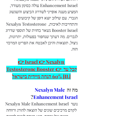
Enhancement Israel עולה כסימן מעודד, 
המציע מענה אופייני לשדרוג הביצוע והשגשוג 
הגברי. עם שילוב יוצא דופן של קיבועים 
והתחייבות לאיכות, Nexalyn Testosterone 
Booster Israel נשאר בחזית של תוספי שדרוג 
לגברים. מה דעתך שנחפור בפעולות, יתרונות, 
ניצול, תוצאות והיכן לאבטח את הפריט המרכזי 
הזה.
👉 Israel 👉 Nexalyn 
Testosterone Booster 👉 קבל עד 
60% הנחה מיידית בישראל [IL]
מה זה 
Nexalyn Male 
?
Enhancement Israel
Nexalyn Male Enhancement Israel נועד 
לקדם מרכיבים שונים של הוצאה להורג ורווחה 