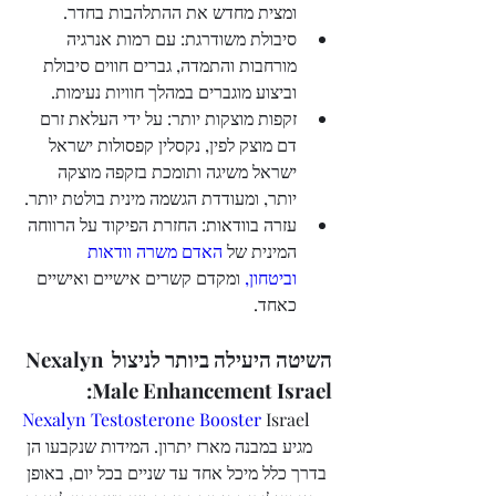
ומצית מחדש את ההתלהבות בחדר.
סיבולת משודרגת: עם רמות אנרגיה 
מורחבות והתמדה, גברים חווים סיבולת 
וביצוע מוגברים במהלך חוויות נעימות.
זקפות מוצקות יותר: על ידי העלאת זרם 
דם מוצק לפין, נקסלין קפסולות ישראל 
ישראל משיגה ותומכת בזקפה מוצקה 
יותר, ומעודדת הגשמה מינית בולטת יותר.
עזרה בוודאות: החזרת הפיקוד על הרווחה 
המינית של 
האדם משרה וודאות 
וביטחון,
 ומקדם קשרים אישיים ואישיים 
כאחד.
השיטה היעילה ביותר לניצול Nexalyn 
Male Enhancement Israel:
Nexalyn Testosterone Booster 
Israel 
מגיע במבנה מארז יתרון. המידות שנקבעו הן 
בדרך כלל מיכל אחד עד שניים בכל יום, באופן 