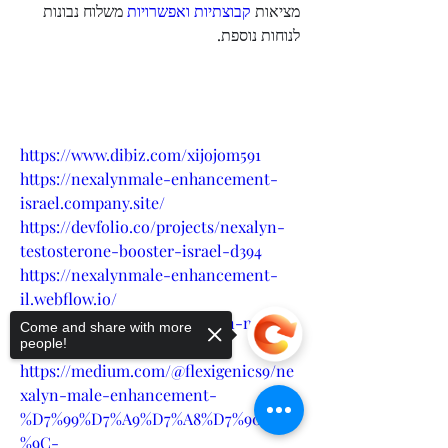
מציאות 
קבוצתיות ואפשרויות
 משלוח נבונות 
לנוחות נוספת.
https://www.dibiz.com/xijojom591
https://nexalynmale-enhancement-
israel.company.site/
https://devfolio.co/projects/nexalyn-
testosterone-booster-israel-d394
https://nexalynmale-enhancement-
il.webflow.io/
https://hellobiz.in/---nexalyn-male-
Come and share with more
people!
enhancement--311598412
https://medium.com/@flexigenics9/ne
xalyn-male-enhancement-
%D7%99%D7%A9%D7%A8%D7%90%D7
%9C-