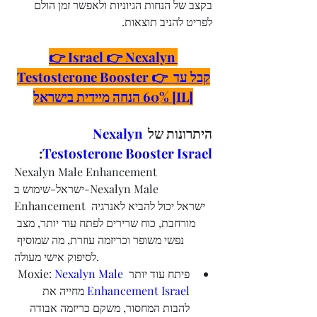
בקצב של הנחות הגיוניות ולאפשר זמן הולם 
לפריט להניב תוצאות.
👉 Israel 👉 Nexalyn 
Testosterone Booster 👉 קבל עד 
60% הנחה מיידית בישראל [IL]
היתרונות של 
Nexalyn 
:
Testosterone Booster Israel
Nexalyn Male Enhancement 
ישראל-שימוש ב-Nexalyn Male 
Enhancement ישראל יכול להביא לאנרגיה 
מורחבת, כוח שרירים לפתח עוד יותר, מצב 
נפשי משופר וכריזמה עוזרת, מה שמוסיף 
לסיפוק אישי מעולה.
פיתח עוד יותר Moxie: 
Nexalyn Male 
Enhancement Israel
 מחייה את 
להבות המחסור, משקם כריזמה אבודה 