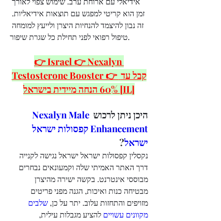
אידיאלי עם ארוחת ערב. שימוש צפוי לאורך 
זמן הוא קריטי למפגש עם תוצאות אידיאליות. 
זה נבון להיצמד להנחיות היצרן ולייעץ למומחה 
טיפול רפואי לפני תחילת כל שגרת שיפור.
👉 Israel 👉 Nexalyn 
Testosterone Booster 👉 קבל עד 
60% הנחה מיידית בישראל [IL]
היכן ניתן לרכוש 
Nexalyn Male 
Enhancement קפסולות ישראל 
ישראל
?
נקסלין קפסולות ישראל ישראל נגישה לקנייה 
דרך האתר האמיתי שלה וקמעונאים נבחרים 
מבוססי אינטרנט. בקשה ישירה מהיצרן 
מבטיחה כנות ואיכות, הגנה מפני פריטים 
מזויפים והתחזות עלוב. יתר על כן, 
שלבים 
מקוונים עשויים
 להציע מגבלות עילית, 