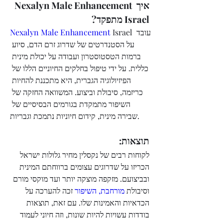
איך Nexalyn Male Enhancement 
Israel מתפקד?
 Israel עובד 
Nexalyn Male Enhancement
על הסטנדרטים של שדרוג זרם הדם, סיוע 
ברמות הטסטוסטרון ועבודה על יכולת מינית 
כללית. על ידי טיפול בחלקים החיוניים הללו של 
הפיזיולוגיה הגברית, היא מתכננת להחיות 
כריזמה, סיבולת וביצוע. המשוואה החזקה של 
השיפור מתמקדת בגורמים הבסיסיים של 
שבירה מינית, קידום חיוניות נתמכת וגבריות.
תוצאות:
לקוחות רבים של נקסלין מחיר גלולות ישראל 
הכריזו על שדרוגים עצומים ברווחתם המינית 
ובביצועם. מזקפה מוצקה יותר ועד מוקסי מורם 
וסיבולת
 מורחבת, השיפור
 זכה להערכה על 
הכדאיות והאמינות שלו. עם זאת, תוצאות 
בודדות עשויות להיות שונות, וזה חיוני לעמוד 