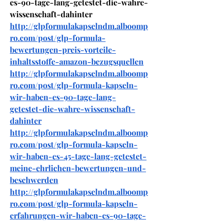
es-90-tage-lang-getestet-die-wahre-
wissenschaft-dahinter
http://glpformulakapselndm.alboomp
ro.com/post/glp-formula-
bewertungen-preis-vorteile-
inhaltsstoffe-amazon-bezugsquellen
http://glpformulakapselndm.alboomp
ro.com/post/glp-formula-kapseln-
wir-haben-es-90-tage-lang-
getestet-die-wahre-wissenschaft-
dahinter
http://glpformulakapselndm.alboomp
ro.com/post/glp-formula-kapseln-
wir-haben-es-45-tage-lang-getestet-
meine-ehrlichen-bewertungen-und-
beschwerden
http://glpformulakapselndm.alboomp
ro.com/post/glp-formula-kapseln-
erfahrungen-wir-haben-es-90-tage-