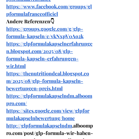
https://www.facebook.com/groups/gl
pformulafranceofficiel
Andere Referenzen👇
https://groups.google.com/g/glp-
formula-kapseln/c/vkNxpV0Ao2k
https://glpformulakapselnerfahrunge
n.blogspot.com/2025/08/glp-
formula-kapseln-erfahrungen-
wir.html
https://thenutritiondeal.blogspot.co
m/2025/08/glp-formula-kapseln-
bewertungen-preis.html
https://glpformulakapselndm.alboom
pro.com/
https://sites.google.com/view/glpfor
mulakapselnbewertung/home
http://glpformulakapselndm
.alboomp
ro.com/post/glp-formula-wir-haben-