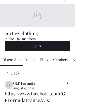
cortiez clothing
Public
·
798 members
Join
Discussion
Media
Files
Members
About
Back
GLP Formula
GLP Formula
August 17, 2025
https://www.facebook.com/GL
PFormulaFranceAvis/