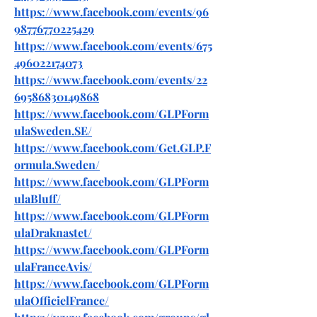
https://www.facebook.com/events/96
98776770225429
https://www.facebook.com/events/675
496022174073
https://www.facebook.com/events/22
69586830149868
https://www.facebook.com/GLPForm
ulaSweden.SE/
https://www.facebook.com/Get.GLP.F
ormula.Sweden/
https://www.facebook.com/GLPForm
ulaBluff/
https://www.facebook.com/GLPForm
ulaDraknastet/
https://www.facebook.com/GLPForm
ulaFranceAvis/
https://www.facebook.com/GLPForm
ulaOfficielFrance/