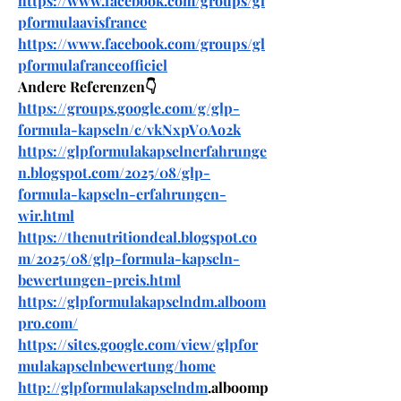
https://www.facebook.com/groups/gl
pformulaavisfrance
https://www.facebook.com/groups/gl
pformulafranceofficiel
Andere Referenzen👇
https://groups.google.com/g/glp-
formula-kapseln/c/vkNxpV0Ao2k
https://glpformulakapselnerfahrunge
n.blogspot.com/2025/08/glp-
formula-kapseln-erfahrungen-
wir.html
https://thenutritiondeal.blogspot.co
m/2025/08/glp-formula-kapseln-
bewertungen-preis.html
https://glpformulakapselndm.alboom
pro.com/
https://sites.google.com/view/glpfor
mulakapselnbewertung/home
http://glpformulakapselndm
.alboomp