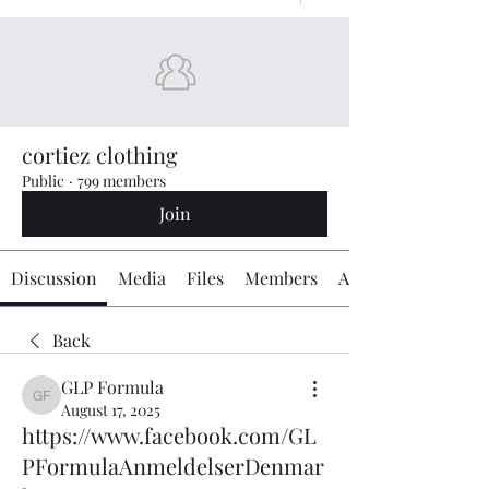
cortiez clothing
Public
·
799 members
Join
Discussion
Media
Files
Members
About
Back
GLP Formula
GLP Formula
August 17, 2025
https://www.facebook.com/GL
PFormulaAnmeldelserDenmar