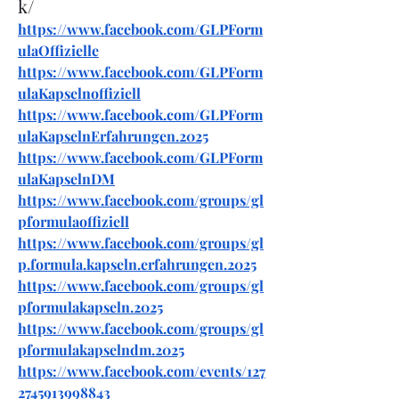
k/
https://www.facebook.com/GLPForm
ulaOffizielle
https://www.facebook.com/GLPForm
ulaKapselnoffiziell
https://www.facebook.com/GLPForm
ulaKapselnErfahrungen.2025
https://www.facebook.com/GLPForm
ulaKapselnDM
https://www.facebook.com/groups/gl
pformulaoffiziell
https://www.facebook.com/groups/gl
p.formula.kapseln.erfahrungen.2025
https://www.facebook.com/groups/gl
pformulakapseln.2025
https://www.facebook.com/groups/gl
pformulakapselndm.2025
https://www.facebook.com/events/127
2745913998843