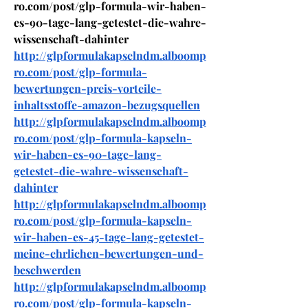
ro.com/post/glp-formula-wir-haben-
es-90-tage-lang-getestet-die-wahre-
wissenschaft-dahinter
http://glpformulakapselndm.alboomp
ro.com/post/glp-formula-
bewertungen-preis-vorteile-
inhaltsstoffe-amazon-bezugsquellen
http://glpformulakapselndm.alboomp
ro.com/post/glp-formula-kapseln-
wir-haben-es-90-tage-lang-
getestet-die-wahre-wissenschaft-
dahinter
http://glpformulakapselndm.alboomp
ro.com/post/glp-formula-kapseln-
wir-haben-es-45-tage-lang-getestet-
meine-ehrlichen-bewertungen-und-
beschwerden
http://glpformulakapselndm.alboomp
ro.com/post/glp-formula-kapseln-