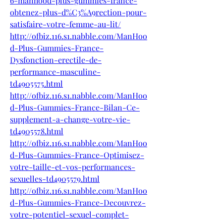
6-manhood-plus-gummies-france-
obtenez-plus-d%C3%A9rection-pour-
satisfaire-votre-femme-au-lit/
http://ofbiz.116.s1.nabble.com/ManHoo
d-Plus-Gummies-France-
Dysfonction-erectile-de-
performance-masculine-
td4905575.html
http://ofbiz.116.s1.nabble.com/ManHoo
d-Plus-Gummies-France-Bilan-Ce-
supplement-a-change-votre-vie-
td4905578.html
http://ofbiz.116.s1.nabble.com/ManHoo
d-Plus-Gummies-France-Optimisez-
votre-taille-et-vos-performances-
sexuelles-td4905579.html
http://ofbiz.116.s1.nabble.com/ManHoo
d-Plus-Gummies-France-Decouvrez-
votre-potentiel-sexuel-complet-