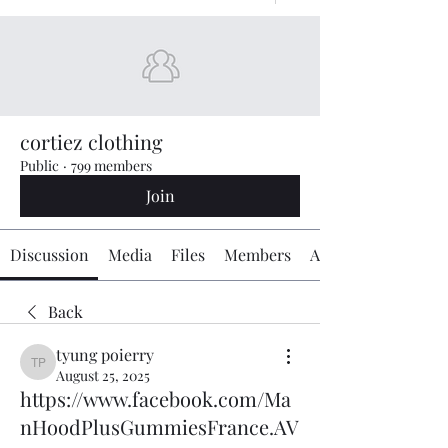
cortiez clothing
Public
·
799 members
Join
Discussion
Media
Files
Members
About
Back
tyung poierry
tyung poierry
August 25, 2025
https://www.facebook.com/Ma
nHoodPlusGummiesFrance.AV