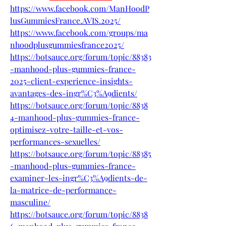
https://www.facebook.com/ManHoodP
lusGummiesFrance.AVIS.2025/
https://www.facebook.com/groups/ma
nhoodplusgummiesfrance2025/
https://botsauce.org/forum/topic/88383
-manhood-plus-gummies-france-
2025-client-experience-insights-
avantages-des-ingr%C3%A9dients/
https://botsauce.org/forum/topic/8838
4-manhood-plus-gummies-france-
optimisez-votre-taille-et-vos-
performances-sexuelles/
https://botsauce.org/forum/topic/88385
-manhood-plus-gummies-france-
examiner-les-ingr%C3%A9dients-de-
la-matrice-de-performance-
masculine/
https://botsauce.org/forum/topic/8838