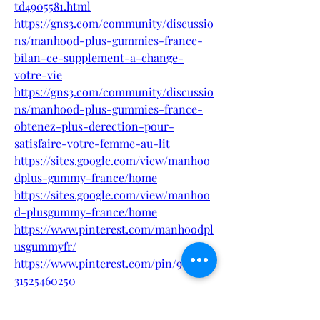
td4905581.html
https://gns3.com/community/discussio
ns/manhood-plus-gummies-france-
bilan-ce-supplement-a-change-
votre-vie
https://gns3.com/community/discussio
ns/manhood-plus-gummies-france-
obtenez-plus-derection-pour-
satisfaire-votre-femme-au-lit
https://sites.google.com/view/manhoo
dplus-gummy-france/home
https://sites.google.com/view/manhoo
d-plusgummy-france/home
https://www.pinterest.com/manhoodpl
usgummyfr/
https://www.pinterest.com/pin/9787589
31525460250
https://sfero.me/article/manhood-
plus-gummies-france-avis-details