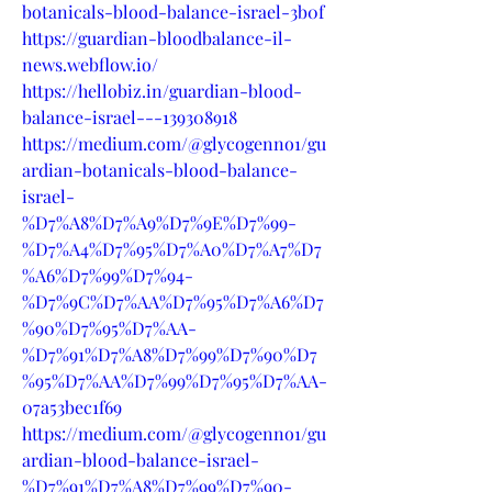
botanicals-blood-balance-israel-3b0f
https://guardian-bloodbalance-il-
news.webflow.io/
https://hellobiz.in/guardian-blood-
balance-israel---139308918
https://medium.com/@glycogenno1/gu
ardian-botanicals-blood-balance-
israel-
%D7%A8%D7%A9%D7%9E%D7%99-
%D7%A4%D7%95%D7%A0%D7%A7%D7
%A6%D7%99%D7%94-
%D7%9C%D7%AA%D7%95%D7%A6%D7
%90%D7%95%D7%AA-
%D7%91%D7%A8%D7%99%D7%90%D7
%95%D7%AA%D7%99%D7%95%D7%AA-
07a53bec1f69
https://medium.com/@glycogenno1/gu
ardian-blood-balance-israel-
%D7%91%D7%A8%D7%99%D7%90-