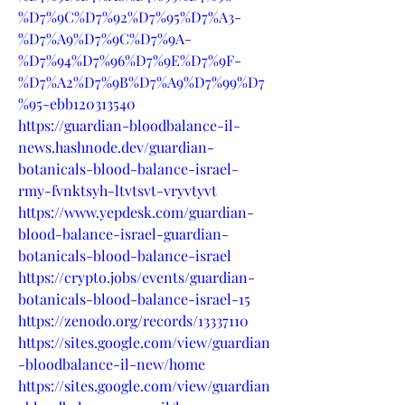
%D7%9C%D7%92%D7%95%D7%A3-
%D7%A9%D7%9C%D7%9A-
%D7%94%D7%96%D7%9E%D7%9F-
%D7%A2%D7%9B%D7%A9%D7%99%D7
%95-ebb120313540
https://guardian-bloodbalance-il-
news.hashnode.dev/guardian-
botanicals-blood-balance-israel-
rmy-fvnktsyh-ltvtsvt-vryvtyvt
https://www.yepdesk.com/guardian-
blood-balance-israel-guardian-
botanicals-blood-balance-israel
https://crypto.jobs/events/guardian-
botanicals-blood-balance-israel-15
https://zenodo.org/records/13337110
https://sites.google.com/view/guardian
-bloodbalance-il-new/home
https://sites.google.com/view/guardian