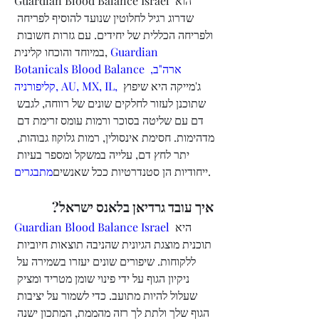
Guardian Blood Balance Israel הוא 
שדרוג רגיל לחלוטין שנועד להוסיף לפריחה 
ולפריחה הכללית של יחידים. עם גזרות חשובות 
במיוחד והוכחו קלינית, 
Guardian 
Botanicals Blood Balance ארה"ב, 
ג'מייקה היא שיפוץ 
קליפורניה, AU, MX, IL, 
שתוכנן לעזור לחלקים שונים של רווחה, לגבש 
דם עם שליטה בסוכר ורמות עומס זרימת דם 
מדהימות. חסימת אינסולין, רמות גלוקוז גבוהות, 
יתר לחץ דם, עלייה במשקל ומספר בעיות 
מתבגרים
ייחודיות הן סטנדרטיות ככל שאנשים
.
איך עובד גרדיאן בלאנס ישראל?
Guardian Blood Balance Israel
 היא 
תוכנית מוצגת הגיונית שהניבה תוצאות חיוביות 
ללקוחות. שיפורים שונים יעזרו בשמירה על 
ניקיון הגוף על ידי פינוי שומן מטריד ומציק 
שעלול להיות מתועב. כדי לשמור על יציבות 
הגוף שלך ולתת לך רזה מהממת, המתכון ישנה 