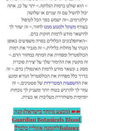
> הוא שולט ברמות הגלוקוז.> יתר על כן, אתה 
יכול להשיל עם זה שניים או שלושה 
קילוגרמים.>זה ישמש בסך הכל לטיפול 
בעודף 
משקל ולמנוע ממנו
 לחזור.> זה יעזור לך 
להישאר מודע לרמות חזקות בדם.
>האיזופלבונים הכלולים בסויה משפיעים באופן 
הגנתי על מחלות כלילית.> זה מגביר את רמות 
הכולסטרול ומפחית את המתח במחזור הדם.> 
זה מקטין את ההימור שלך על יצירת סוכרת 
מסוג 2 ונשאר מודע לרמות האינסולין בדם.> זה 
בדרך כלל מפחית את הכולסטרול הנורא ומונע 
את 
ההשפעות המטרידות
 של סטטינים.> זה 
עוזר לך להרגיש בטוח יותר ומעניק לך נוכחות 
יומיומית משוחררת מעליבות או בעיות.
➽➽ (מבצע מיוחד בישראל) קנה 
Guardian Botanicals Blood 
Balanceלהזמנה אונליין בלבד!!