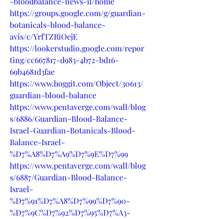
-bloodbalance-news-il/home
https://groups.google.com/g/guardian-
botanicals-blood-balance-
avis/c/YrfTZRiOejE
https://lookerstudio.google.com/repor
ting/cc667817-d983-4b72-bd16-
69b4681d3fae
https://www.hoggit.com/Object/30613/
guardian-blood-balance
https://www.pentaverge.com/wall/blog
s/6886/Guardian-Blood-Balance-
Israel-Guardian-Botanicals-Blood-
Balance-Israel-
%D7%A8%D7%A9%D7%9E%D7%99
https://www.pentaverge.com/wall/blog
s/6887/Guardian-Blood-Balance-
Israel-
%D7%91%D7%A8%D7%99%D7%90-
%D7%9C%D7%92%D7%95%D7%A3-