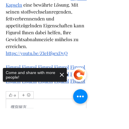
Kapseln
 eine bewährte Lösung. Mit 
seinen stoffwechselanregenden, 
fettverbrennenden und 
appetitzügelnden Eigenschaften kann 
Figurol Ihnen dabei helfen, Ihre 
Gewichtsabnahmeziele mühelos zu 
erreichen.
https://youtu.be/ZIeHf9exDvQ
Figurol
Figurol
Figurol
Figurol
Figurol
Come and share with more
Figurol
Figurol
Figurol
Figurol
Figurol
people!
Figurol
Figurol
Figurol
Figurol
Figurol
0
0
撰寫留言......
Sorry, the checkout page does not
support sharing
Copied to clipboard