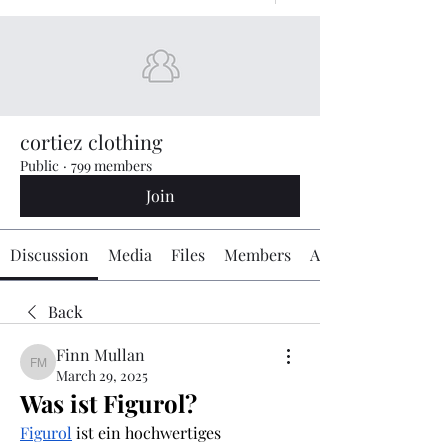
cortiez clothing
Public
·
799 members
Join
Discussion
Media
Files
Members
About
Back
Finn Mullan
Finn Mullan
March 29, 2025
Was ist Figurol?
Figurol
 ist ein hochwertiges 