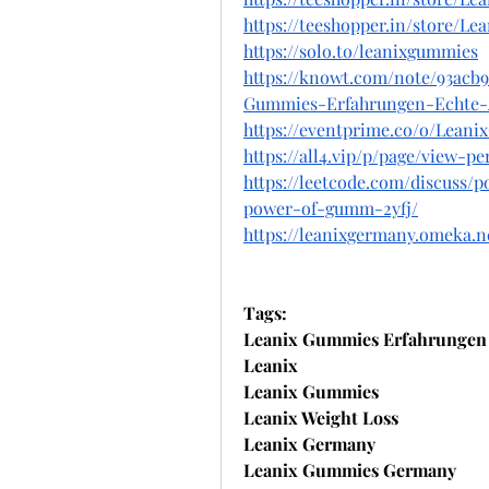
https://teeshopper.in/store/Le
https://solo.to/leanixgummies
https://knowt.com/note/93acb9
Gummies-Erfahrungen-Echte
https://eventprime.co/o/Lean
https://all4.vip/p/page/view-pe
https://leetcode.com/discuss/
power-of-gumm-2yfj/
https://leanixgermany.omeka.n
Tags:
Leanix Gummies Erfahrungen
Leanix
Leanix Gummies
Leanix Weight Loss
Leanix Germany
Leanix Gummies Germany