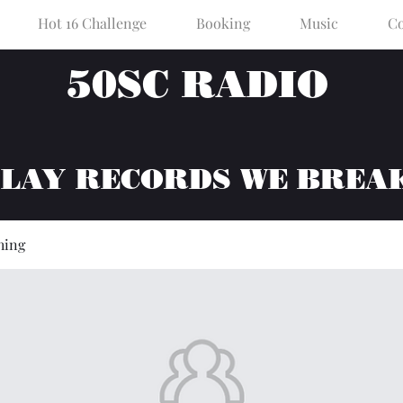
Hot 16 Challenge
Booking
Music
Co
50SC RADIO
PLAY RECORDS WE BREA
hing