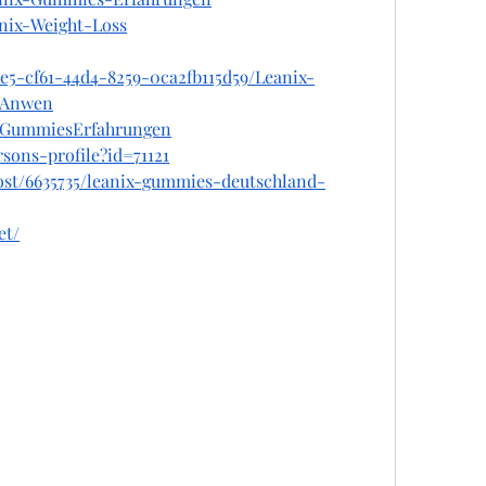
anix-Weight-Loss
e5-cf61-44d4-8259-0ca2fb115d59/Leanix-
-Anwen
ixGummiesErfahrungen
rsons-profile?id=71121
post/6635735/leanix-gummies-deutschland-
et/