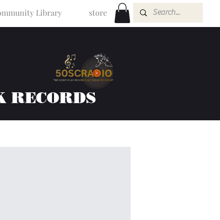
mmunity Library
store
K RECORDS