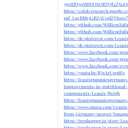
39vttfO5qMRDOSORTQf2ZX0Oq
https://colab.research.google.
x6f_LqcBBh3i2RZAU0dZNJozq?
https://github.com/WilliemTuli
https://github.com/WilliemTu
https://de.pinterest.com/Lea
https://de.pinterest.com/Lean
https://www.facebook.com/gr
https://www.facebook.com/gro
https://www.facebook.com/even
https://youtu.be/fQzArUep8Fs
https://leanixgummiesgermany
improvements-in-nutritional-
components-Leanix-Weigh
https://leanixgummiesgermany
https://www.quora.com/Leani
from-Germany/answer/Susaon
https://teeshopper.in/store/
https://teeshopper.in/store/