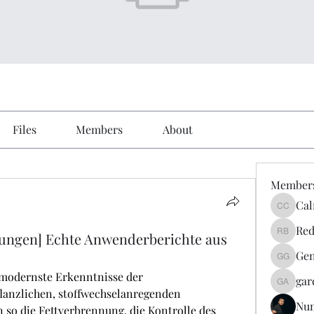
Files
Members
About
Member
Cal
Calmeaa
Red
ungen] Echte Anwenderberichte aus
Reddy A
Gen
Genz026
odernste Erkenntnisse der 
gar
gardner
lanzlichen, stoffwechselanregenden 
Nu
 so die Fettverbrennung, die Kontrolle des 