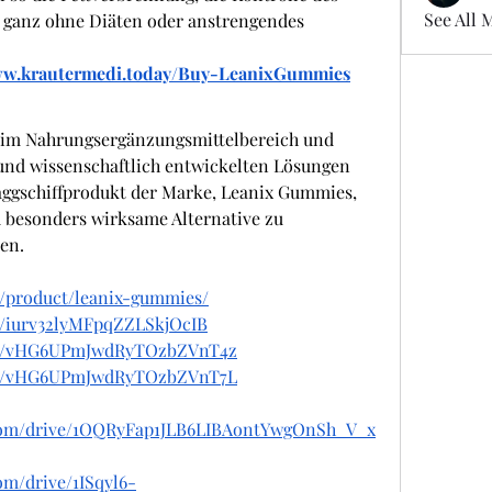
See All 
 ganz ohne Diäten oder anstrengendes 
ww.krautermedi.today/Buy-LeanixGummies
 im Nahrungsergänzungsmittelbereich und 
und wissenschaftlich entwickelten Lösungen 
aggschiffprodukt der Marke, Leanix Gummies, 
d besonders wirksame Alternative zu 
en.
y/product/leanix-gummies/
st/iurv32lyMFpqZZLSkjOcIB
ost/vHG6UPmJwdRyTOzbZVnT4z
ost/vHG6UPmJwdRyTOzbZVnT7L
e.com/drive/1OQRyFap1JLB6LIBAontYwgOnSh_V_x
com/drive/1ISqyl6-