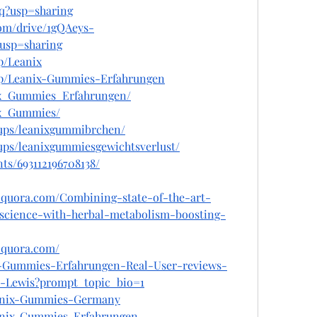
?usp=sharing
com/drive/1gQAeys-
usp=sharing
p/Leanix
lip/Leanix-Gummies-Erfahrungen
nix_Gummies_Erfahrungen/
ix_Gummies/
oups/leanixgummibrchen/
ups/leanixgummiesgewichtsverlust/
ts/693112196708138/
.quora.com/Combining-state-of-the-art-
science-with-herbal-metabolism-boosting-
.quora.com/
x-Gummies-Erfahrungen-Real-User-reviews-
-Lewis?prompt_topic_bio=1
Leanix-Gummies-Germany
Leanix-Gummies-Erfahrungen