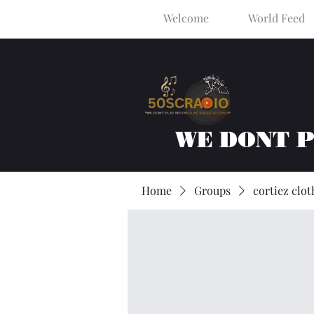
Welcome
World Feed
WE DONT 
Home
Groups
cortiez clot