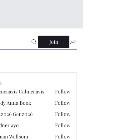
Join
s
meaavis Calmeaavis
Follow
vis Calmeaavis
dy Anna Book
Follow
nna Book
z026 Genz026
Follow
 Genz026
dner ayo
Follow
 ayo
man Wallsom
Follow