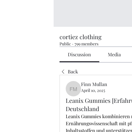
cortiez clothing
Public
·
799 members
Discussion
Media
Back
Finn Mullan
April 10, 2025
Finn Mullan
Leanix Gummies [Erfahr
Deutschland
Leanix Gummies kombinieren m
Ernährungswissenschaft mit pf
Inhaltsstoffen und unterstützen