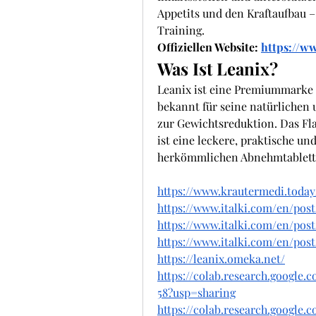
Appetits und den Kraftaufbau –
Training.
Offiziellen Website: 
https://w
Was Ist Leanix?
Leanix ist eine Premiummarke
bekannt für seine natürlichen 
zur Gewichtsreduktion. Das Fl
ist eine leckere, praktische un
herkömmlichen Abnehmtablett
https://www.krautermedi.toda
https://www.italki.com/en/po
https://www.italki.com/en/p
https://www.italki.com/en/p
https://leanix.omeka.net/
https://colab.research.googl
58?usp=sharing
https://colab.research.google.