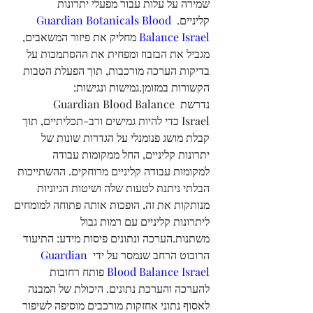
שמירה על עלות עבור מפעלי יתרונות 
Guardian Botanicals Blood 
קליניים. 
 מחליק את פיזור המשאבים, 
Balance Israel
מגביל את הבזבוז ומפחית את ההסתמכות על 
בדיקות הערכה מורכבות, תוך הפעלת הטבות 
הקשורות במזומן.גמישות ונגישות: 
נדרשת Guardian Blood Balance 
Israel כדי להיות גמישים ורב-תכליתיים, תוך 
קבלת מושג פנומנלי על הגדרות שונות של 
יתרונות קליניים, החל ממקומות עבודה 
למקומות עבודה קליניים מרוחקים. ההשתייכות 
הבלתי ניתנת לטעות שלה ושיטות הגיוניות 
מנותקות את זה, הופכות אותה פתוחה למומחים 
ליתרונות קליניים עם רמות גבול 
משתנות.הערכה ונתונים פיסות מידע: התיעוד 
Guardian 
הרובוט הרחב שנמסר על ידי 
 פותח רחובות 
Blood Balance Israel
להערכה והערכת נתונים. היכולת של המבנה 
לאסוף נתוני אחזקות מורכבים מוסיפה לשיפור 