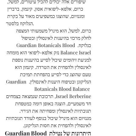
שיפורים אלה יכולים להכיל עיטורים, למשל, 
כרום, אלפא-ליפואית אסון, קינמון, ברברין 
ומגנזיום, שהוצגו כמשפיעים מאוד על בקרת 
הגלוקוז בלסטר.
כרום, למשל, הוא מינרל משמעותי המצפה 
לחלק מרכזי בהיענות לאינסולין ובטיפול 
בגלוקוז. Guardian Botanicals Blood 
Balance Israel נזק אלפא-ליפואי הוא מומחה 
למניעת זיהומים שיכול לסייע בהיענות נוספת 
לאינסולין ולהפחית את הטרדה. קינמון הוא 
טעם שהוצג כדי לסייע בהפחתת תמיכת 
הגליקוגן ובטיפוח היענות לאינסולין. Guardian 
Botanicals Blood Balance 
Israel Berberine, תרכובת שנמצאה בצמחים 
חד משמעיים, הוצגה באופן דומה כמטפחת 
תגובתיות לאינסולין ומפחיתה את הגירוי. 
מגנזיום הוא מינרל שיכול בנוסף לעודד תגובתיות 
לאינסולין ולהפחית את חסות הגליקוגן.
היתרונות של נטילת Guardian Blood 