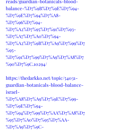
reads/guardian-botanicals-blood-
balance-%D7%9B%D7%9E%D7%94-
%D7%9E%D7%94%D7%A8-
%D7%96%D7%94-
%D7%A2%D7%95%D7%91%D7%93-
%D7%A7%D7%A0%D7%94-
%D7%A2%D7%9B%D7%A9%D7%99%D7
%95-
%D7%91%D7%99%D7%A9%D7%A8%D7
%90%D7%9C.10294/
https://thedarkko.net/topic/54031-
guardian-botanicals-blood-balance-
israel-
%D7%A8%D7%A9%D7%9E%D7%99-
%D7%9E%D7%94-
%D7%94%D7%99%D7%AA%D7%A8%D7
%95%D7%A0%D7%95%D7%AA-
%D7%A9%D7%9C-