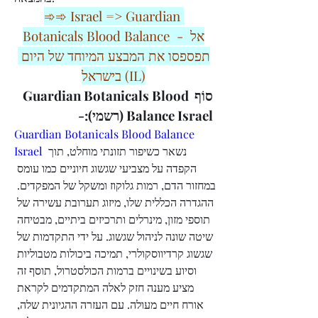
➾➾ Israel => Guardian 
Botanicals Blood Balance  - אל 
תפספסו את המבצע המיוחד של היום 
בישראל (IL)
סוֹף Guardian Botanicals Blood 
Balance Israel (רשמי):-
Guardian Botanicals Blood Balance 
Israel
 נשאר כשיפור תזונתי מוחלט, תוך 
הקפדה על מצביעי שגשוג חיוניים כמו עומס 
במחזור הדם, רמות גלוקוז ומשקל של המפקדים. 
ההגדרה הכללית שלו, מיזוג תערובת עשירה של 
תוספי מזון, מינרלים ותרכיזים ביתיים, מבטיחה 
שיטה שונה לניהול שגשוג. על ידי התקדמות של 
שגשוג קרדיווסקולרי, תמיכה ביכולות מטבוליות 
וסיוע בשינויים ברמות הכולסטרול, תוסף זה 
מציע מענה חזק לאלה המתקדמים לקראת 
אורח חיים מעולה. עם העזרה ההגיונית שלה, 