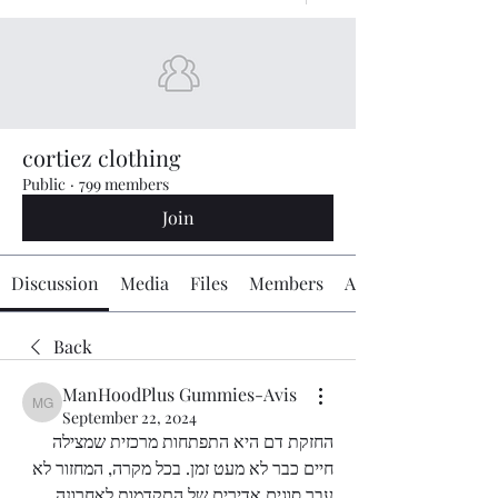
cortiez clothing
Public
·
799 members
Join
Discussion
Media
Files
Members
About
Back
ManHoodPlus Gummies-Avis
ManHoodPlus Gummies-Avis
September 22, 2024
החזקת דם היא התפתחות מרכזית שמצילה 
חיים כבר לא מעט זמן. בכל מקרה, המחזור לא 
עבר סוגים אדירים של התקדמות לאחרונה. 