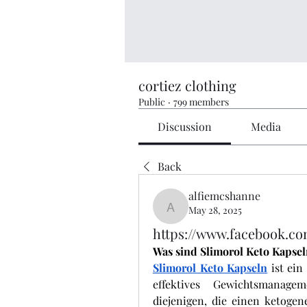
cortiez clothing
Public
·
799 members
Discussion
Media
Back
alfiemcshanne
May 28, 2025
alfiemcshanne
https://www.facebook.c
Was sind Slimorol Keto Kapse
Slimorol Keto Kapseln
 ist ein
effektives Gewichtsmanage
diejenigen, die einen ketogen