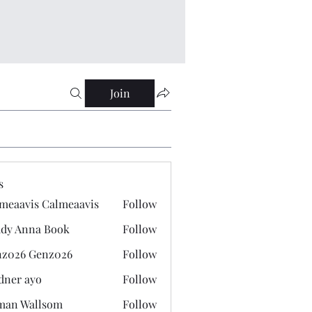
Join
s
meaavis Calmeaavis
Follow
vis Calmeaavis
dy Anna Book
Follow
nna Book
z026 Genz026
Follow
 Genz026
dner ayo
Follow
 ayo
man Wallsom
Follow