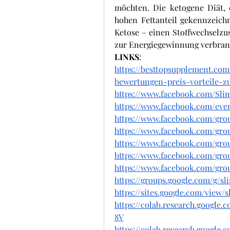
möchten. Die ketogene Diät, 
hohen Fettanteil gekennzeichne
Ketose – einen Stoffwechselzus
zur Energiegewinnung verbrann
LINKS
:
https://besttopsupplement.co
bewertungen-preis-vorteile-z
https://www.facebook.com/Sli
https://www.facebook.com/even
https://www.facebook.com/gro
https://www.facebook.com/gro
https://www.facebook.com/gro
https://www.facebook.com/gro
https://www.facebook.com/grou
https://groups.google.com/g/s
https://sites.google.com/view
https://colab.research.googl
8V
https://colab.research.goog