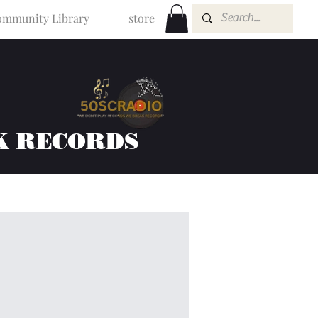
mmunity Library
store
K RECORDS