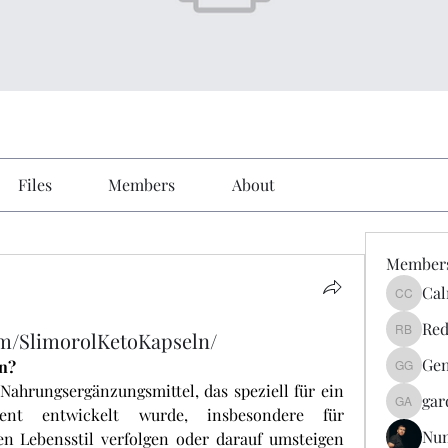
Files
Members
About
Member
Cal
Calmeaa
Red
om/SlimorolKetoKapseln/
Reddy A
Gen
ln?
Genz026
 Nahrungsergänzungsmittel, das speziell für ein 
gar
gardner
ment entwickelt wurde, insbesondere für 
Nu
en Lebensstil verfolgen oder darauf umsteigen 