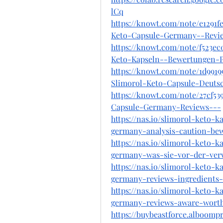
lCq
https://knowt.com/note/e1291f
Keto-Capsule-Germany--Revi
https://knowt.com/note/f523ec
Keto-Kapseln--Bewertungen-P
https://knowt.com/note/1d991
Slimorol-Keto-Capsule-Deuts
https://knowt.com/note/27cf53
Capsule-Germany-Reviews---
https://nas.io/slimorol-keto-
germany-analysis-caution-be
https://nas.io/slimorol-keto-
germany-was-sie-vor-der-ver
https://nas.io/slimorol-keto-k
germany-reviews-ingredients
https://nas.io/slimorol-keto-
germany-reviews-aware-worth
https://buybeastforce.alboom