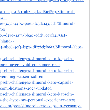
ea-0ca5-4160-ab21-9d27d81ef6e3/Slimorol-
ews-
0e-323c-4404-90e1-fc3dc1437c5b/Slimorol-
rei
996-d28e-4a73-bba0-edd38ce8f721/Get-
chland--
95-abe6-4ef3-b576-df278d7f9612/Slimorol-Keto-
kapseln/challenges/slimorol-keto-kapseln-
ware-buyer-avoid-consumer-risks
kapseln/challenges/slimorol-keto-kapseln-
wendung-wissen-sollten
apseln/challenges/slimorol-keto-capsule-
-complications-2025-updated
kapseln/challenges/slimorol-keto-kapseln-
-the-hype-my-personal-experience-2025
pro.com/post/slimorol-keto-kapseln-germany-