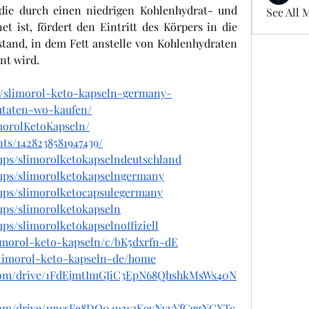
die durch einen niedrigen Kohlenhydrat- und 
See All 
t ist, fördert den Eintritt des Körpers in die 
tand, in dem Fett anstelle von Kohlenhydraten 
t wird. 
m/slimorol-keto-kapseln-germany-
utaten-wo-kaufen/
morolKetoKapseln/
ts/1428238581947439/
ups/slimorolketokapselndeutschland
ups/slimorolketokapselngermany
ups/slimorolketocapsulegermany
ups/slimorolketokapseln
ps/slimorolketokapselnoffiziell
limorol-keto-kapseln/c/bK5dxrfn-dE
/slimorol-keto-kapseln-de/home
e.com/drive/1FdEjmtImGJiC3EpN68QhshkMsWs40N
le.com/drive/1uwsFe8DO04ww3K9vNvyYfCggNGXTc