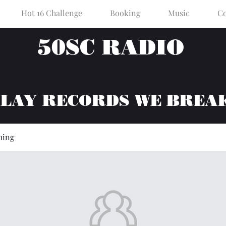
Hot 16 Challenge
Booking
Music
Co
50SC RADIO
PLAY RECORDS WE BREA
hing