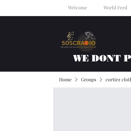
Welcome
World Feed
WE DONT 
Home
Groups
cortiez clot