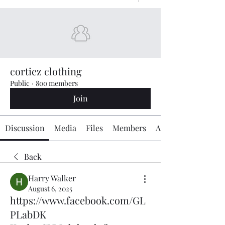
cortiez clothing
Public
·
800 members
Join
Discussion
Media
Files
Members
About
Back
Harry Walker
August 6, 2025
https://www.facebook.com/GL
PLabDK