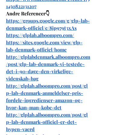
1450822131207
Andre Referencer👇
https://groups.google.com/g/glp-lab-
denmark-officiel/c/8jp979t3xAs
https://glplab.alboompro.com/
https://sites.google.com/view/glp-
lab-denmark-officiel/home
http://glplabdenmark.alboompro.com
/post/glp-lab-denmark-vi-testede-
det-i-90-dage-den-virkelige-
videnskab-bag
http://glplab.alboompro.com/post/gl
p-lab-denmark-anmeldelser-pris-
fordele-ingredienser-amazon-og-
hvor-kan-man-kobe-det
http://glplab.alboompro.com/post/gl
p-lab-denmark-officiel-er-det-
hypen-vaerd