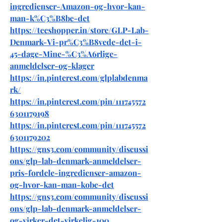
ingredienser-Amazon-og-hvor-kan-
man-k%C3%B8be-det
https://teeshopper.in/store/GLP-Lab-
Denmark-Vi-pr%C3%B8vede-det-i-
45-dage-Mine-%C3%A6rlige-
anmeldelser-og-klager
https://in.pinterest.com/glplabdenma
rk/
https://in.pinterest.com/pin/111745572
6301179198
https://in.pinterest.com/pin/111745572
6301179202
https://gns3.com/community/discussi
ons/glp-lab-denmark-anmeldelser-
pris-fordele-ingredienser-amazon-
og-hvor-kan-man-kobe-det
https://gns3.com/community/discussi
ons/glp-lab-denmark-anmeldelser-
og-virker-det-virkelig-100