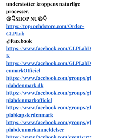
understøtter kroppens naturlige 
processer.
😍👇SHOP NU😍👇
https://top10cbdstore.com/Order-
GLPLab
@Facebook
https://www.facebook.com/GLPLabD
K
https://www.facebook.com/GLPLabD
enmarkOfficiel
https://www.facebook.com/groups/gl
plabdenmark.dk
https://www.facebook.com/groups/gl
plabdenmarkofficiel
https://www.facebook.com/groups/gl
plabkapslerdenmark
https://www.facebook.com/groups/gl
plabdenmarkanmeldelser
https://www.facebook.com/events/175