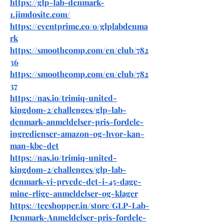
https://glp-lab-denmark-
1.jimdosite.com/
https://eventprime.co/o/glplabdenma
rk
https://smoothcomp.com/en/club/782
36
https://smoothcomp.com/en/club/782
37
https://nas.io/trimiq-united-
kingdom-2/challenges/glp-lab-
denmark-anmeldelser-pris-fordele-
ingredienser-amazon-og-hvor-kan-
man-kbe-det
https://nas.io/trimiq-united-
kingdom-2/challenges/glp-lab-
denmark-vi-prvede-det-i-45-dage-
mine-rlige-anmeldelser-og-klager
https://teeshopper.in/store/GLP-Lab-
Denmark-Anmeldelser-pris-fordele-