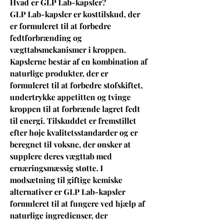
Hvad er GLP Lab-kapsler? 
GLP Lab-kapsler er kosttilskud, der 
er formuleret til at forbedre 
fedtforbrænding og 
vægttabsmekanismer i kroppen. 
Kapslerne består af en kombination af 
naturlige produkter, der er 
formuleret til at forbedre stofskiftet, 
undertrykke appetitten og tvinge 
kroppen til at forbrænde lagret fedt 
til energi. Tilskuddet er fremstillet 
efter høje kvalitetsstandarder og er 
beregnet til voksne, der ønsker at 
supplere deres vægttab med 
ernæringsmæssig støtte. I 
modsætning til giftige kemiske 
alternativer er GLP Lab-kapsler 
formuleret til at fungere ved hjælp af 
naturlige ingredienser, der 