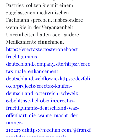
Pastries, sollten Sie mit einem 
zugelassenen medizinischen 
Fachmann sprechen, insbesondere 
wenn Sie in der Vergangenheit 
Unreinheiten hatten oder andere 
Medikamente einnehmen.
https://erectaxtestosteroneboost-
fruchtgummis-
deutschland.company.site/https://erec
tax-male-enhancement-
deutschland.webflow.io/https://devfoli
o.co/projects/erectax-kaufen-
deutschland-osterreich-schweiz-
62behttps://hellobiz.in/erectax-
fruchtgummis-deutschland-was-
offenbart-die-wahre-macht-der-
mnner-
210227911https://medium.com/@frankf