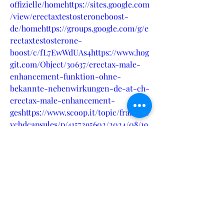
offizielle/homehttps://sites.google.com
/view/erectaxtestosteroneboost-
de/homehttps://groups.google.com/g/e
rectaxtestosterone-
boost/c/fL7EwWdUAs4https://www.hog
git.com/Object/30637/erectax-male-
enhancement-funktion-ohne-
bekannte-nebenwirkungen-de-at-ch-
erectax-male-enhancement-
geshttps://www.scoop.it/topic/frankfre
ycbdcapsules/p/4157295602/2024/08/19
/erectax-fruchtgummis-deutschland-
was-offenbart-die-wahre-macht-der-
mannerhttps://www.pentaverge.com/w
all/blogs/7175/Erectax-Deutschland-
Sehen-Sie-sich-die-besten-
Techniken-zur-
Steigerunghttps://www.pentaverge.co
m/wall/blogs/7176/Erectax-Male-