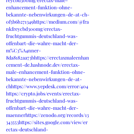
reycbd300mg/erectax-male-
enhancement-funktion-ohne-
bekannte-nebenwirkungen-de-at-ch-
0f5b6b271349https://medium.com/@fra
nkfreycbd300mg/erectax-
fruchtgummis-deutschland-was-
offenbart-die-wahre-macht-der-
m%C3%A4nner-
8da8182aa73bhttps://erectaxmaleenhan
cement-de.hashnode.dev/erectax-
male-enhancement-funktion-ohne-
bekannte-nebenwirkungen-de-at-
chhttps://www.yepdesk.com/error/404
https://crypto.jobs/events/erectax-
fruchtgummis-deutschland-was-
offenbart-die-wahre-macht-der-
maennerhttps://zenodo.org/records/13
343553https://sites.google.com/view/er
ectax-deutschland-