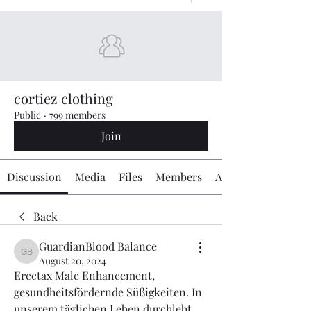
cortiez clothing
Public
·
799 members
Join
Discussion
Media
Files
Members
About
Back
GuardianBlood Balance
GuardianBlood Balance
August 20, 2024
Erectax Male Enhancement, 
gesundheitsfördernde Süßigkeiten. In 
unserem täglichen Leben durchlebt 