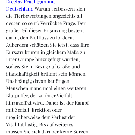
Erectax Fruchtgummis 
Deutschland
 Warum verbessern sich 
die Tierbewertungen angesichts all 
dessen so sehr? Verrückte Frage. Der 
große Teil dieser Ergänzung besteht 
darin, den Blutfluss zu fördern. 
Außerdem schätzen Sie jetzt, dass Ihre 
Kursstrukturen in gleichem Maße zu 
Ihrer Gruppe hinzugefügt wurden, 
sodass Sie in Bezug auf Größe und 
Standhaftigkeit brillant sein können. 
Unabhängig davon benötigen 
Menschen manchmal einen weiteren 
Blutpuffer, der zu ihrer Vielfalt 
hinzugefügt wird. Daher ist der Kampf 
mit Zerfall, Erektion oder 
möglicherweise dem Verlust der 
Vitalität lästig. Bis auf weiteres 
müssen Sie sich darüber keine Sorgen 