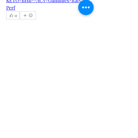
KETO-BHB--ACV-Gummies-Italy-
Perf
0
0
5
Sorry, the checkout page does not
Write a comment...
support sharing
Copied to clipboard
About
Welcome to the group! You can
connect with other members, ge
...
Read more
Members
Calmeaavis Calmeaavis
Follow
Calmeaavis Calmeaavis
Reddy Anna Book
Follow
Reddy Anna Book
Genz026 Genz026
Follow
Genz026 Genz026