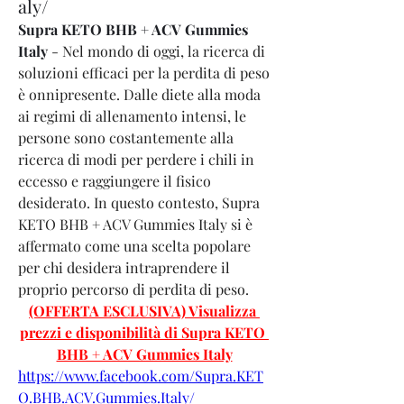
aly/
Supra KETO BHB + ACV Gummies 
Italy
 - Nel mondo di oggi, la ricerca di 
soluzioni efficaci per la perdita di peso 
è onnipresente. Dalle diete alla moda 
ai regimi di allenamento intensi, le 
persone sono costantemente alla 
ricerca di modi per perdere i chili in 
eccesso e raggiungere il fisico 
desiderato. In questo contesto, Supra 
KETO BHB + ACV Gummies Italy si è 
affermato come una scelta popolare 
per chi desidera intraprendere il 
proprio percorso di perdita di peso.
(OFFERTA ESCLUSIVA) Visualizza 
prezzi e disponibilità di Supra KETO 
BHB + ACV Gummies Italy
https://www.facebook.com/Supra.KET
O.BHB.ACV.Gummies.Italy/