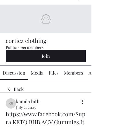
cortiez clothing
Public
·
799 members
Join
Discussion
Media
Files
Members
About
Back
kamila bith
kamila bith
July 2, 2025
https://www.facebook.com/Sup
ra.KETO.BHB.ACV.Gummies.It