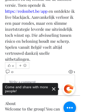
versie. Toen opende ik 
https://redonbet.be/app
 en ontdekte ik 
live blackjack. Aanvankelijk verloor ik 
een paar rondes, maar een slimme 
inzetstrategie leverde me uiteindelijk 
toch winst op. Die afwisseling tussen 
risico en beloning houdt me scherp. 
Spelen vanuit België voelt altijd 
vertrouwd dankzij snelle 
uitbetalingen.
0
0
1
Write a comment...
Come and share with more
people!
About
Welcome to the group! You can