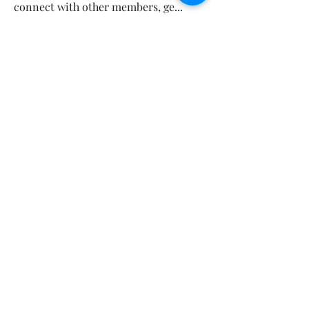
connect with other members, ge
...
Read more
Sorry, the checkout page does not
support sharing
Copied to clipboard
Members
Calmeaavis Calmeaavis
Follow
Calmeaavis Calmeaavis
Reddy Anna Book
Follow
Reddy Anna Book
Genz026 Genz026
Follow
Genz026 Genz026
gardner ayo
Follow
gardner ayo
Numan Wallsom
Follow
See All Members (799)