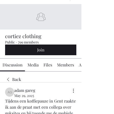
cortiez clothing
Public
·
799 members
Join
Discussion
Media
Files
Members
About
Back
adam gareg
adam gareg
May 29, 2025
Tijdens een koffiepauze in Gent raakte 
ik aan de praat met een collega over 
goksites en hij toonde me de mobiele 