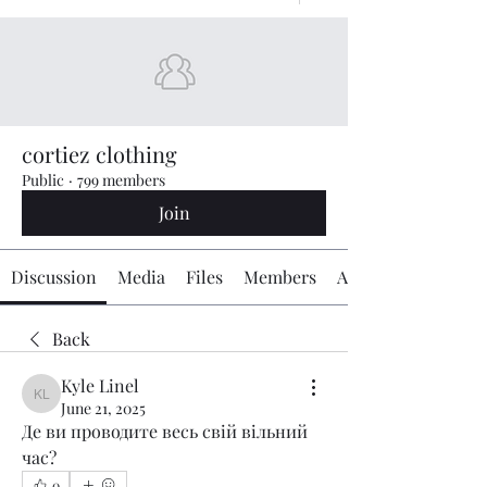
cortiez clothing
Public
·
799 members
Join
Discussion
Media
Files
Members
About
Back
Kyle Linel
Kyle Linel
June 21, 2025
Де ви проводите весь свій вільний 
час?
0