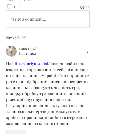
1
12
Write a comment...
Newest
Lana Howl
Jun 21, 2025
На 
https://mriya.social/
 кожен любитель 
азартних ігор знайде для себе відповідне 
онлайн-казино в Україні. Сайт пропонує 
ретельно підібраний список перевірених 
казино, які гарантують чесність гри, 
швидку обробку транзакцій та високий 
рівень обслуговування клієнтів. 
Регулярні оновлення, актуальні огляди 
та поради експертів допоможуть вам 
зробити правильний вибір та отримати 
задоволення від кожної ставки.
Like