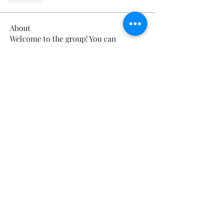
About
Welcome to the group! You can
connect with other members, ge
...
Read more
Members
Calmeaavis Calmeaavis
Follow
Calmeaavis Calmeaavis
Reddy Anna Book
Follow
Reddy Anna Book
Genz026 Genz026
Follow
Genz026 Genz026
gardner ayo
Follow
gardner ayo
Numan Wallsom
Follow
See All Members (799)