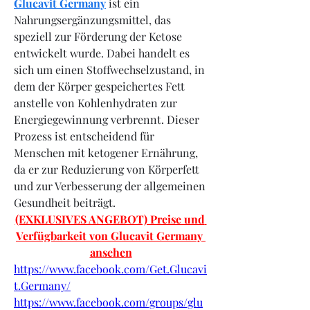
Glucavit Germany
 ist ein 
Nahrungsergänzungsmittel, das 
speziell zur Förderung der Ketose 
entwickelt wurde. Dabei handelt es 
sich um einen Stoffwechselzustand, in 
dem der Körper gespeichertes Fett 
anstelle von Kohlenhydraten zur 
Energiegewinnung verbrennt. Dieser 
Prozess ist entscheidend für 
Menschen mit ketogener Ernährung, 
da er zur Reduzierung von Körperfett 
und zur Verbesserung der allgemeinen 
Gesundheit beiträgt.
(EXKLUSIVES ANGEBOT) Preise und 
Verfügbarkeit von Glucavit Germany 
ansehen
https://www.facebook.com/Get.Glucavi
t.Germany/
https://www.facebook.com/groups/glu