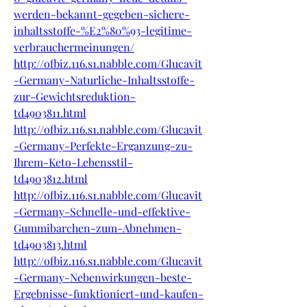
werden-bekannt-gegeben-sichere-
inhaltsstoffe-%E2%80%93-legitime-
verbrauchermeinungen/
http://ofbiz.116.s1.nabble.com/Glucavit
-Germany-Naturliche-Inhaltsstoffe-
zur-Gewichtsreduktion-
td4903811.html
http://ofbiz.116.s1.nabble.com/Glucavit
-Germany-Perfekte-Erganzung-zu-
Ihrem-Keto-Lebensstil-
td4903812.html
http://ofbiz.116.s1.nabble.com/Glucavit
-Germany-Schnelle-und-effektive-
Gummibarchen-zum-Abnehmen-
td4903813.html
http://ofbiz.116.s1.nabble.com/Glucavit
-Germany-Nebenwirkungen-beste-
Ergebnisse-funktioniert-und-kaufen-