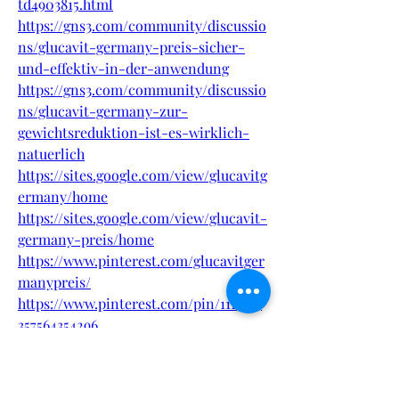
td4903815.html
https://gns3.com/community/discussio
ns/glucavit-germany-preis-sicher-
und-effektiv-in-der-anwendung
https://gns3.com/community/discussio
ns/glucavit-germany-zur-
gewichtsreduktion-ist-es-wirklich-
natuerlich
https://sites.google.com/view/glucavitg
ermany/home
https://sites.google.com/view/glucavit-
germany-preis/home
https://www.pinterest.com/glucavitger
manypreis/
https://www.pinterest.com/pin/1117385
357564354296
https://sfero.me/article/glucavit-
germany-trendige-formel-fur-fitness
https://sfero.me/article/glucavit-