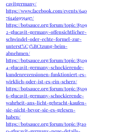
cavitgermany/
https://www.facebook.com/events/640
761461959497/
https://botsauce.org/forum/topic/8509
2-glucavit-germany-offensichtlicher-
schwindel-oder-echte-formel-zur-
unterst%C3%BCtzung-beim-
abnehmen/
https://botsauce.org/forum/topic/8509
4-glucavit-germany-schockierende-
kundenrezensionen-funktioniert-es-
wirklich-oder-ist-es-ein-scherz/
https://botsauce.org/forum/topic/8509
6-glucavit-germany-schockierende-
wahrheit-ans-licht-gebracht-kaufen-
sie-nicht-bevor-sie-es-gelesen-
haben/
https://botsauce.org/forum/topic/8510
0-glucavit-germany-neue-details-