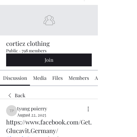
cortiez clothing
Public
·
798 members
Join
Discussion
Media
Files
Members
About
Back
tyung poierry
tyung poierry
August 22, 2025
https://www.facebook.com/Get.
Glucavit.Germany/